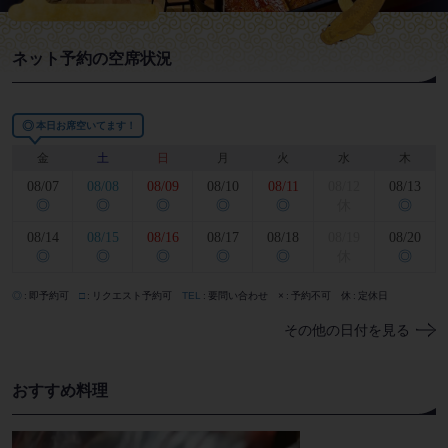
ネット予約の空席状況
◎
本日お席空いてます！
金
土
日
月
火
水
木
08/07
08/08
08/09
08/10
08/11
08/12
08/13
◎
◎
◎
◎
◎
休
◎
08/14
08/15
08/16
08/17
08/18
08/19
08/20
◎
◎
◎
◎
◎
休
◎
◎
即予約可
□
リクエスト予約可
TEL
要問い合わせ
×
予約不可
休
定休日
その他の日付を見る
おすすめ料理