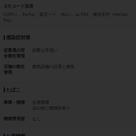
ＱＲコード決済
COIN＋、PayPay、楽天ペイ、d払い、au PAY、微信支付（WeChat
Pay）
感染症対策
従業員の安
頻繁な手洗い
全衛生管理
店舗の衛生
換気設備の設置と換気
管理
たばこ
禁煙・喫煙
全席禁煙
店の前に喫煙所有り
喫煙専用室
なし