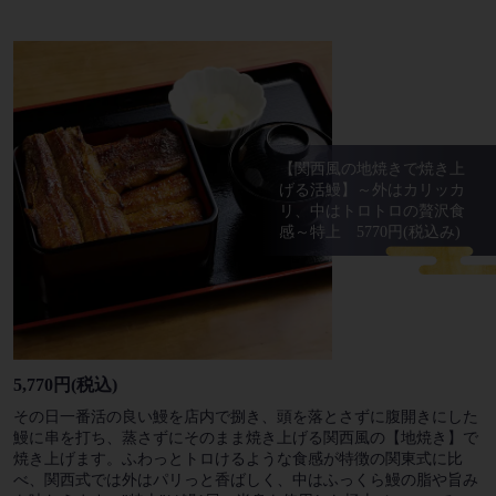
【関西風の地焼きで焼き上
げる活鰻】～外はカリッカ
リ、中はトロトロの贅沢食
感～特上 5770円(税込み)
5,770円
(税込)
その日一番活の良い鰻を店内で捌き、頭を落とさずに腹開きにした
鰻に串を打ち、蒸さずにそのまま焼き上げる関西風の【地焼き】で
焼き上げます。ふわっとトロけるような食感が特徴の関東式に比
べ、関西式では外はパリっと香ばしく、中はふっくら鰻の脂や旨み