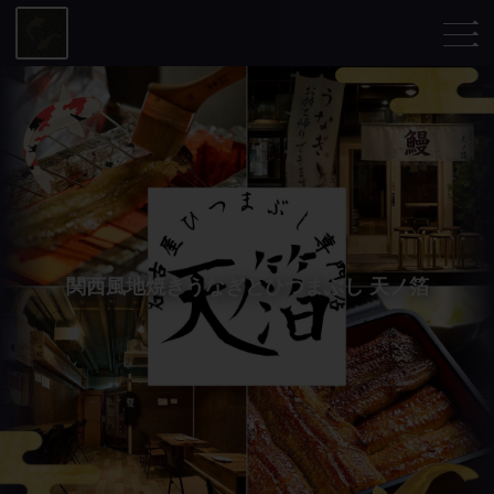
関西風地焼きうなぎとひつまぶし 天ノ箔