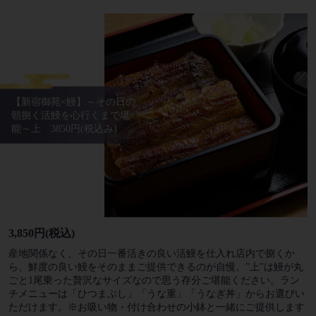
【新宿御苑×鰻】～その日の
朝捌く活鰻を心行くまで堪
能～上 3850円(税込み)
3,850円
(税込)
産地関係なく、その日一番活きの良い活鰻を仕入れ店内で捌くか
ら、鮮度の良い鰻をそのままご提供できるのが自慢。"上"は鰻が丸
ごと1尾乗った贅沢なサイズなので思う存分ご堪能ください。ラン
チメニューは「ひつまぶし」「うな重」「うなぎ丼」からお選びい
ただけます。※お吸い物・付け合わせの小鉢と一緒にご提供します