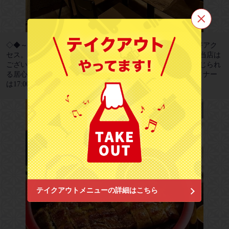
この店舗情報をシェアする
◇◆～当店のご紹介～◆◇新宿御苑駅３出口より徒歩3分の好アク
セス。サブウェイを通り過ぎ、次の角を右に曲がると左手に当店は
ございます。店内は木を基調とした、落ち着きと温もりの感じられ
関西風地焼きうなぎとひつまぶし 天ノ箔
る居心地の良い空間。ランチは11:00～15:00(L.O 14:30)、ディナー
東京都新宿区新宿１丁目15-18
は17:00～22:00(L.O21:30)で営業しております。
https://amanohaku-shinjuku.owst.jp/
お店情報をコピー
閉じる
テイクアウトメニューの詳細はこちら