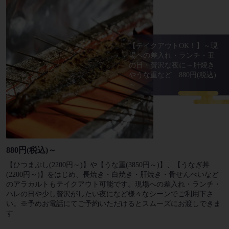
【テイクアウトOK！】～現
場への差入れ・ランチ・丑
の日・贅沢な夜に～肝焼き
やうな重など 880円(税込)
～
880円(税込)～
【ひつまぶし(2200円～)】や【うな重(3850円～)】、【うなぎ丼
(2200円～)】をはじめ、長焼き・白焼き・肝焼き・骨せんべいなど
のアラカルトもテイクアウト可能です。現場への差入れ・ランチ・
ハレの日や少し贅沢がしたい夜になど様々なシーンでご利用下さ
い。※予めお電話にてご予約いただけるとスムーズにお渡しできま
す