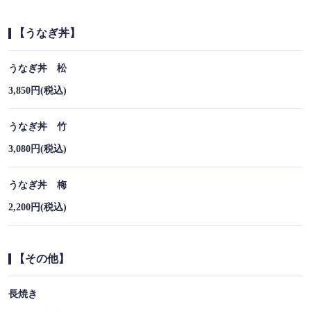
【うなぎ丼】
うなぎ丼 松
3,850円
(税込)
うなぎ丼 竹
3,080円
(税込)
うなぎ丼 梅
2,200円
(税込)
この店舗情報をシェアする
テイクアウト | 関西風地焼きうなぎとひつまぶし 天ノ箔
【その他】
東京都新宿区新宿１丁目15-18
https://amanohaku-shinjuku.owst.jp/takeouts
長焼き